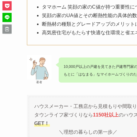
タマホーム 笑顔の家のC値が持つ重要性に
笑顔の家のUA値とその断熱性能の具体的
断熱材の種類とグレードアップのメリット
高気密住宅がもたらす快適な住環境と省エ
10,000戸以上の戸建を見てきた戸建専門家
もとに「はなまる」なマイホームづくりのた
著者
ハウスメーカー・工務店から見積もりや間取り
タウンライフ家づくりなら
1150社以上
のハウ
GET！
＼理想の暮らしの第一歩／