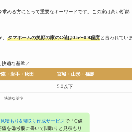
いを求める方にとって重要なキーワードです。この家は高い断熱
。
が、
タマホームの笑顔の家のC値は0.5〜0.9程度
と言われてい
＼快適な基準／
青森・岩手・秋田
宮城・山形・福島
5.0以下
快適な基準
の
見積もり&間取り作成サービス
で「C値
の要望を備考欄に書いて間取りと見積もり