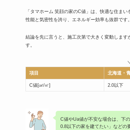
「タマホーム 笑顔の家のC値」は、快適な住ま
性能と気密性を誇り、エネルギー効率も抜群です
結論を先に言うと、施工次第で大きく変動します
す。
項目
北海道・
C値[㎠/㎡]
2.0以下
C値やUa値が不安な場合は、下
0.8以下の家を建てたい」など