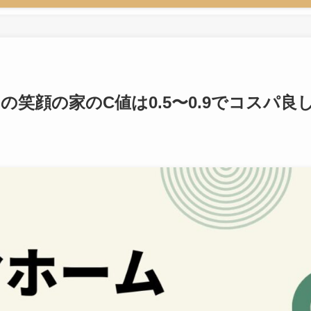
笑顔の家のC値は0.5〜0.9でコスパ良