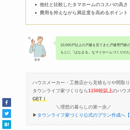
他社と比較したタマホームのコスパの高さ
費用を抑えながら満足度を高めるポイント
10,000戸以上の戸建を見てきた戸建専門家
もとに「はなまる」なマイホームづくりのた
著者
ハウスメーカー・工務店から見積もりや間取り
タウンライフ家づくりなら
1150社以上
のハウ
GET！
＼理想の暮らしの第一歩／
▶︎
タウンライフ家づくり公式のプラン作成へ【