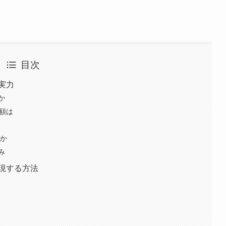
目次
実力
か
額は
能か
み
実現する方法