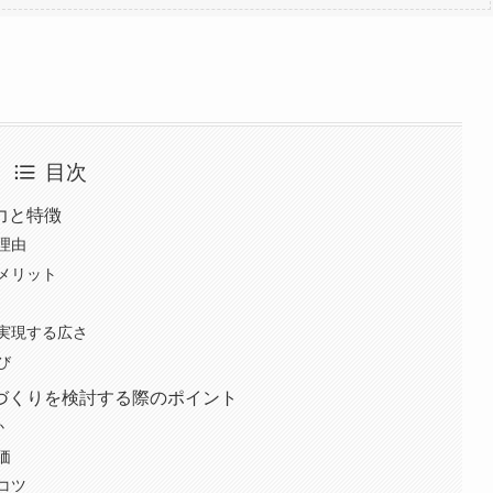
目次
力と特徴
理由
メリット
実現する広さ
び
づくりを検討する際のポイント
か
価
コツ