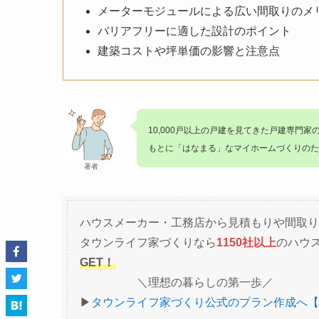
メーターモジュールによる広い間取りのメ
バリアフリーに適した設計のポイント
建築コストや坪単価の影響と注意点
10,000戸以上の戸建を見てきた戸建専門家
もとに「はなまる」なマイホームづくりのた
著者
ハウスメーカー・工務店から見積もりや間取り
タウンライフ家づくりなら
1150社以上
のハウ
GET！
＼理想の暮らしの第一歩／
▶︎
タウンライフ家づくり公式のプラン作成へ【