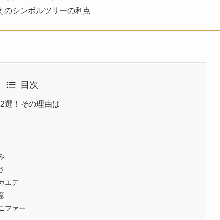
えのシンボルツリーの利点
目次
2選！その理由は
み
さ
カエデ
意
ニファー