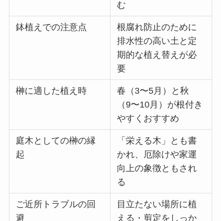
む
鉢植えでの注意点
根腐れ防止のために
排水性の高い土と定
期的な植え替えが必
要
榊に適した植え時
春（3〜5月）と秋
（9〜10月）が根付き
やすくおすすめ
庭木としての榊の縁
「栄える木」とも書
起
かれ、厄除けや家運
向上の象徴ともされ
る
ご近所トラブルの回
目立たない場所に植
避
える・剪定をしっか