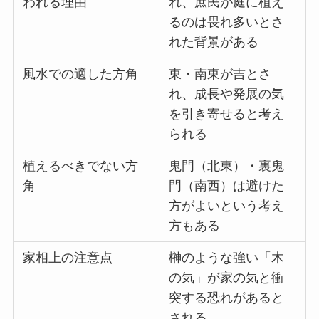
われる理由
れ、庶民が庭に植え
るのは畏れ多いとさ
れた背景がある
風水での適した方角
東・南東が吉とさ
れ、成長や発展の気
を引き寄せると考え
られる
植えるべきでない方
鬼門（北東）・裏鬼
角
門（南西）は避けた
方がよいという考え
方もある
家相上の注意点
榊のような強い「木
の気」が家の気と衝
突する恐れがあると
される