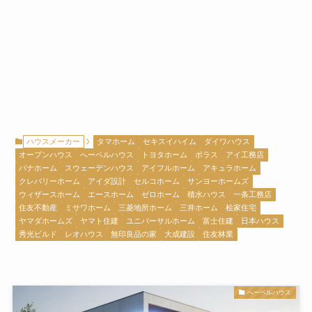
ハウスメーカー
タマホーム
セキスイハイム
ダイワハウス
オープンハウス
へーベルハウス
トヨタホーム
ポラス
アイ工務店
パナホーム
スウェーデンハウス
アイフルホーム
アキュラホーム
クレバリーホーム
アイダ設計
セルコホーム
サンヨーホームズ
ウィザースホーム
エースホーム
ゼロホーム
積水ハウス
一条工務店
住友不動産
ミサワホーム
三菱地所ホーム
三井ホーム
桧家住宅
ヤマダホームズ
ヤマト住建
ユニバーサルホーム
富士住建
日本ハウス
秀光ビルド
レオハウス
無印良品の家
大成建設
住友林業
へーベルハウス